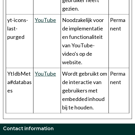
gebruiker heeft
gezien.
yt-icons-
YouTube
Noodzakelijk voor
Perma
last-
de implementatie
nent
purged
en functionaliteit
van YouTube-
video's op de
website.
YtIdbMet
YouTube
Wordt gebruikt om
Perma
a#databas
de interactie van
nent
es
gebruikers met
embedded inhoud
bij te houden.
Contact information