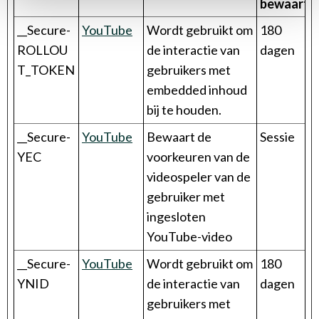
bewaarter
__Secure-
YouTube
Wordt gebruikt om
180
ROLLOU
de interactie van
dagen
T_TOKEN
gebruikers met
embedded inhoud
bij te houden.
__Secure-
YouTube
Bewaart de
Sessie
YEC
voorkeuren van de
videospeler van de
gebruiker met
ingesloten
YouTube-video
__Secure-
YouTube
Wordt gebruikt om
180
YNID
de interactie van
dagen
gebruikers met