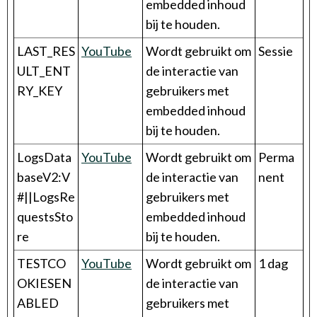
embedded inhoud
bij te houden.
LAST_RES
YouTube
Wordt gebruikt om
Sessie
ULT_ENT
de interactie van
RY_KEY
gebruikers met
embedded inhoud
bij te houden.
LogsData
YouTube
Wordt gebruikt om
Perma
baseV2:V
de interactie van
nent
#||LogsRe
gebruikers met
questsSto
embedded inhoud
re
bij te houden.
TESTCO
YouTube
Wordt gebruikt om
1 dag
OKIESEN
de interactie van
ABLED
gebruikers met