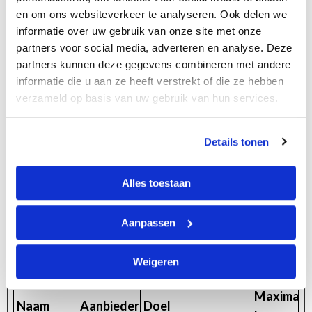
gebruikt om
en om ons websiteverkeer te analyseren. Ook delen we
onderscheid te
informatie over uw gebruik van onze site met onze
maken tussen
partners voor social media, adverteren en analyse. Deze
mensen en bots.
partners kunnen deze gegevens combineren met andere
informatie die u aan ze heeft verstrekt of die ze hebben
verzameld op basis van uw gebruik van hun services.
Marketing (10)
Details tonen
Marketingcookies worden gebruikt om bezoekers te
volgen wanneer ze verschillende websites
bezoeken. Hun doel is advertenties weergeven die
Alles toestaan
zijn toegesneden op en relevant zijn voor de
individuele gebruiker. Deze advertenties worden zo
Aanpassen
waardevoller voor uitgevers en externe
adverteerders.
Weigeren
Maximale
Naam
Aanbieder
Doel