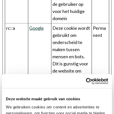
de gebruiker op
voor het huidige
domein
rc::a
Google
Deze cookie wordt
Perma
gebruikt om
nent
onderscheid te
maken tussen
mensen en bots.
Dit is gunstig voor
de website om
juiste rapporten
over het gebruik
van de website te
maken.
Deze website maakt gebruik van cookies
We gebruiken cookies om content en advertenties te
rc::c
Google
Deze cookie wordt
Sessie
personaliseren, om functies voor social media te bieden