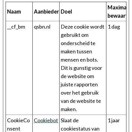
Maximale
Naam
Aanbieder
Doel
bewaarter
__cf_bm
qsbn.nl
Deze cookie wordt
1 dag
gebruikt om
onderscheid te
maken tussen
mensen en bots.
Dit is gunstig voor
de website om
juiste rapporten
over het gebruik
van de website te
maken.
CookieCo
Cookiebot
Slaat de
1 jaar
nsent
cookiestatus van