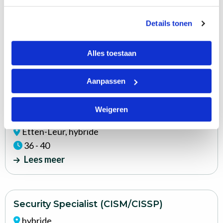
Lees
Teamlead Systems & Applications
meer
Details tonen
Etten-Leur, hybride
36 - 40
Alles toestaan
Lees meer
Aanpassen
Lees
ITIL Procesmanager Incident- and
meer
Weigeren
Problem Management
Etten-Leur, hybride
36 - 40
Lees meer
Lees
Security Specialist (CISM/CISSP)
meer
hybride